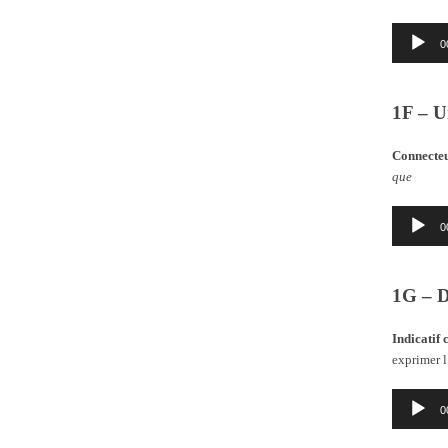
Lecteur
0
audio
1F – U
Connecteur
que
Lecteur
0
audio
1G – D
Indicatif 
exprimer l
Lecteur
0
audio