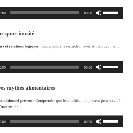
volume.
Utilisez
0:00
00:00
les
flèches
haut/bas
pour
n sport inusité
augmenter
ou
s et relations logiques :
Comprendre la restriction avec le marqueur
ne…
diminuer
le
volume.
Utilisez
0:00
00:00
les
flèches
haut/bas
pour
es mythes alimentaires
augmenter
ou
conditionnel présent :
Comprendre que le conditionnel présent peut servir à
diminuer
’incertitude
le
volume.
Utilisez
0:00
00:00
les
flèches