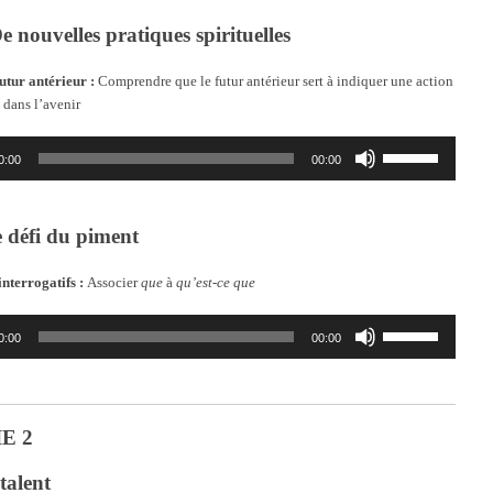
haut/bas
pour
 nouvelles pratiques spirituelles
augmenter
ou
futur antérieur :
Comprendre que le futur antérieur sert à indiquer une action
diminuer
 dans l’avenir
le
volume.
Utilisez
0:00
00:00
les
flèches
haut/bas
pour
e défi du piment
augmenter
ou
nterrogatifs :
Associer
que
à
qu’est-ce que
diminuer
le
Utilisez
volume.
0:00
00:00
les
flèches
haut/bas
pour
augmenter
E 2
ou
diminuer
talent
le