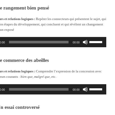
e rangement bien pensé
s et relations logiques :
Repérer les connecteurs qui présentent le sujet, qui
les étapes du développement, qui concluent et qui révèlent un changement
’un exposé
Utilisez
0:00
00:00
les
flèches
haut/bas
pour
e commerce des abeilles
augmenter
ou
s et relations logiques :
Comprendre l’expression de la concession avec
diminuer
eurs courants :
bien que
,
malgré que
, etc.
le
volume.
Utilisez
0:00
00:00
les
flèches
haut/bas
pour
n essai controversé
augmenter