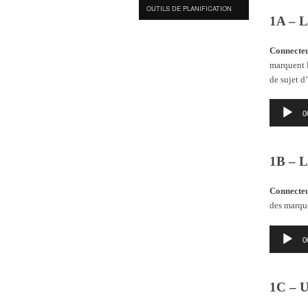
OUTILS DE PLANIFICATION
1A – L
Connecteur
marquent 
de sujet d
Lecteur
0
audio
1B – L
Connecteur
des marqu
Lecteur
0
audio
1C – U