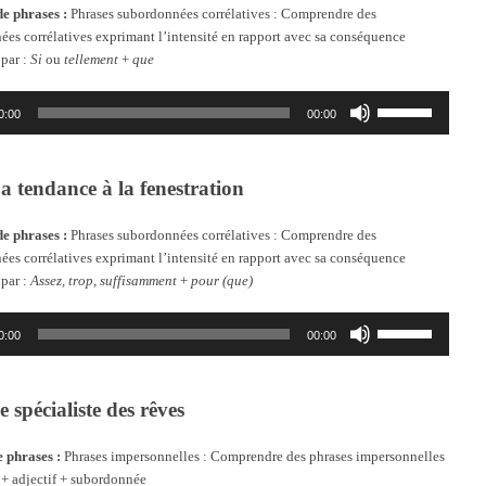
ou
de phrases :
Phrases subordonnées corrélatives : Comprendre des
diminuer
es corrélatives exprimant l’intensité en rapport avec sa conséquence
le
 par :
Si
ou
tellement
+
que
volume.
Utilisez
0:00
00:00
les
flèches
haut/bas
pour
a tendance à la fenestration
augmenter
ou
de phrases :
Phrases subordonnées corrélatives : Comprendre des
diminuer
es corrélatives exprimant l’intensité en rapport avec sa conséquence
le
 par :
Assez, trop, suffisamment
+
pour (que)
volume.
Utilisez
0:00
00:00
les
flèches
haut/bas
pour
 spécialiste des rêves
augmenter
ou
 phrases :
Phrases impersonnelles : Comprendre des phrases impersonnelles
diminuer
+ adjectif + subordonnée
le