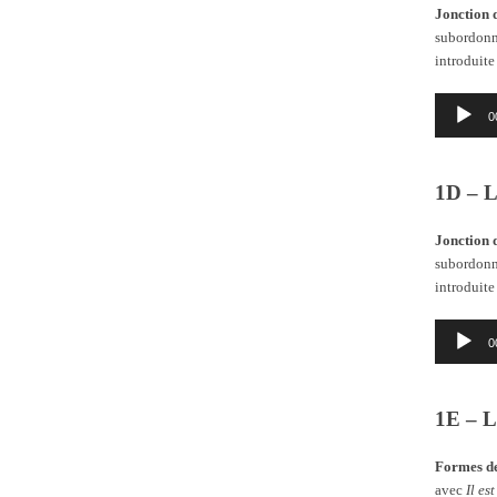
Jonction 
subordonné
introduite
Lecteur
0
audio
1D – L
Jonction 
subordonné
introduite
Lecteur
0
audio
1E – Le
Formes de
avec
Il est