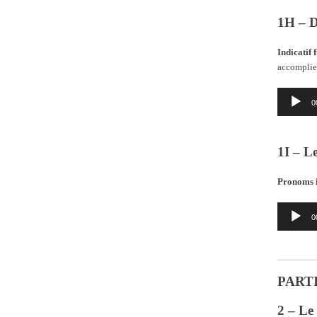
1H – De
Indicatif 
accomplie
Lecteur
0
audio
1I – L
Pronoms i
Lecteur
0
audio
PARTI
2 – Le 