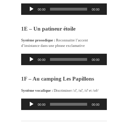
Lecteur
00:00
00:00
audio
1E – Un patineur étoile
Système prosodique :
Reconnaitre l’accent
d’insistance dans une phrase exclamative
Lecteur
00:00
00:00
audio
1F – Au camping Les Papillons
Système vocalique :
Discriminer /ɔ̃/, /ɑ̃/, /ɛ̃/ et /oẽ/
Lecteur
00:00
00:00
audio