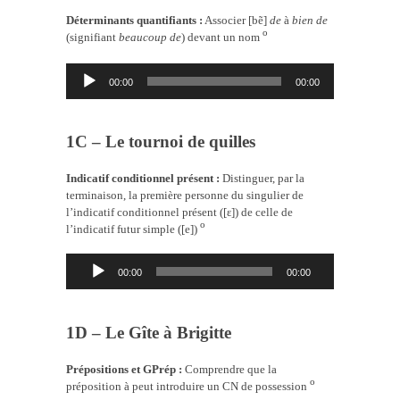
Déterminants quantifiants :
Associer [bẽ]
de
à
bien de
o
(signifiant
beaucoup de
) devant un nom
Lecteur
00:00
00:00
audio
1C – Le tournoi de quilles
Indicatif conditionnel présent :
Distinguer, par la
terminaison, la première personne du singulier de
l’indicatif conditionnel présent ([ɛ]) de celle de
o
l’indicatif futur simple ([e])
Lecteur
00:00
00:00
audio
1D – Le Gîte à Brigitte
Prépositions et GPrép :
Comprendre que la
o
préposition à peut introduire un CN de possession