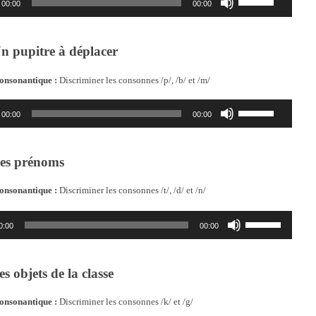
00:00
00:00
volume.
les
flèches
haut/bas
n pupitre à déplacer
pour
augmenter
ou
onsonantique :
Discriminer les consonnes /p/, /b/ et /m/
diminuer
le
Utilisez
00:00
00:00
volume.
les
flèches
haut/bas
es prénoms
pour
augmenter
ou
onsonantique :
Discriminer les consonnes /t/, /d/ et /n/
diminuer
le
Utilisez
volume.
0:00
00:00
les
flèches
haut/bas
s objets de la classe
pour
augmenter
ou
onsonantique :
Discriminer les consonnes /k/ et /g/
diminuer