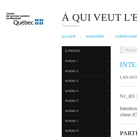
À QUI VEUT L
Francisation
accueil
nouvelles
collaborate
Parcouri
À PROPOS
NIVEAU 1
INTE
NIVEAU 2
LAN-101
NIVEAU 3
NIVEAU 4
N1_i03 
NIVEAU 5
Intentio
NIVEAU 6
classe (
NIVEAU 7
NIVEAU 8
PARTI