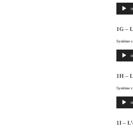
Lecteur
0
audio
1G – L
Système c
Lecteur
0
audio
1H – L
Système c
Lecteur
0
audio
1I – L’