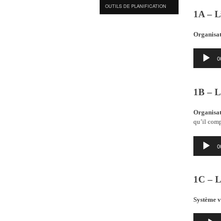
OUTILS DE PLANIFICATION
1A – L
Organisat
Lecteur
0
audio
1B – L
Organisat
qu’il com
Lecteur
0
audio
1C – L
Système v
Lecteur