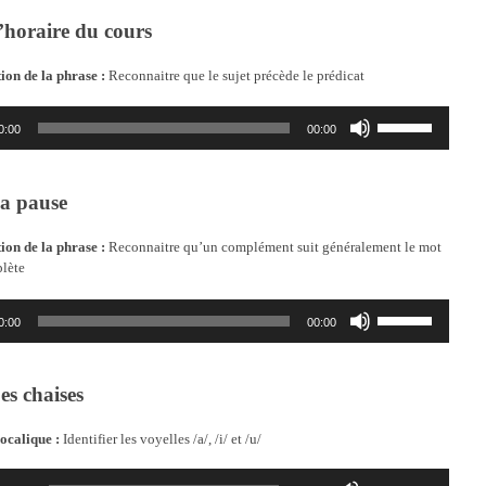
’horaire du cours
ion de la phrase :
Reconnaitre que le sujet précède le prédicat
Utilisez
0:00
00:00
les
flèches
haut/bas
a pause
pour
augmenter
ou
ion de la phrase :
Reconnaitre qu’un complément suit généralement le mot
diminuer
plète
le
volume.
Utilisez
0:00
00:00
les
flèches
haut/bas
es chaises
pour
augmenter
ou
ocalique :
Identifier les voyelles /a/, /i/ et /u/
diminuer
le
Utilisez