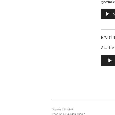
Système c
Lecteur
0
audio
PARTI
2 – Le
Lecteur
audio
Copyright © 2026
Powered by
Oxygen Theme
.