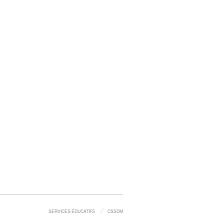
SERVICES ÉDUCATIFS
CSSDM