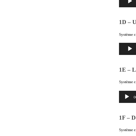
audio
1D – U
Système c
Lecteur
audio
1E – L
Système c
Lecteur
0
audio
1F – De
Système c