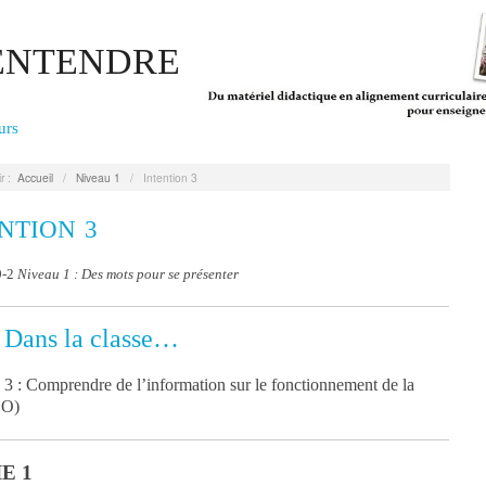
'ENTENDRE
urs
r :
Accueil
/
Niveau 1
/
Intention 3
NTION 3
9-2
Niveau 1 : Des mots pour se présenter
Dans la classe…
:
n 3 : Comprendre de l’information sur le fonctionnement de la
CO)
E 1