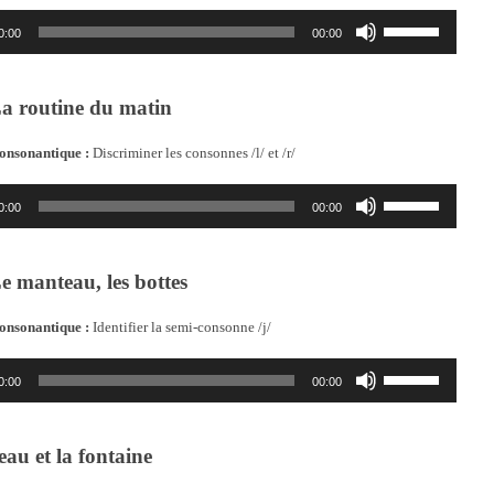
le
Utilisez
volume.
0:00
00:00
les
flèches
haut/bas
a routine du matin
pour
augmenter
ou
onsonantique :
Discriminer les consonnes /l/ et /r/
diminuer
le
Utilisez
volume.
0:00
00:00
les
flèches
haut/bas
e manteau, les bottes
pour
augmenter
ou
onsonantique :
Identifier la semi-consonne /j/
diminuer
le
Utilisez
volume.
0:00
00:00
les
flèches
haut/bas
eau et la fontaine
pour
augmenter
ou